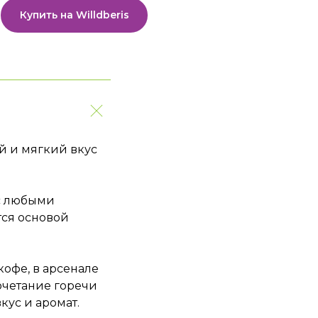
Купить на Willdberis
 и мягкий вкус
 с любыми
тся основой
кофе, в арсенале
очетание горечи
кус и аромат.