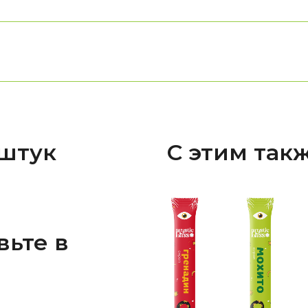
 штук
С этим так
вьте в